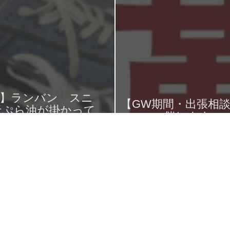
IN】ランバン スニ
【GW期間・出張相
天ぷら油が掛かって
催します。
出来て染め直し
2017年2月22日
2017年4月2日