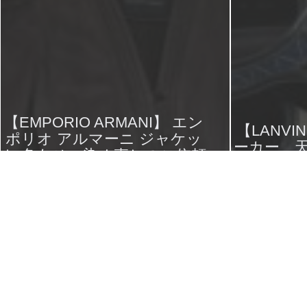
【EMPORIO ARMANI】 エン
【LANV
ポリオ アルマーニ ジャケッ
ーカー 
ト 色あせ 染め直しのご依頼
シミが
です。
2017年4月26日