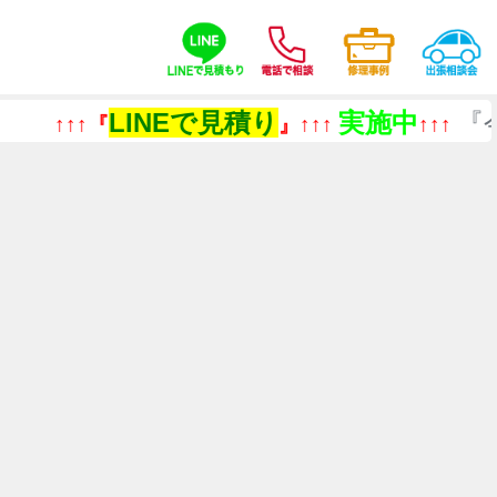
LINEで見積り
実施中
『今あるも
』↑↑↑
↑↑↑