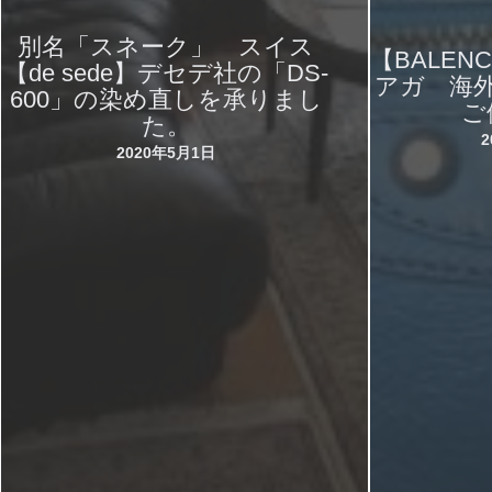
別名「スネーク」 スイス
【BALEN
【de sede】デセデ社の「DS-
アガ 海
600」の染め直しを承りまし
ご
た。
2020年5月1日