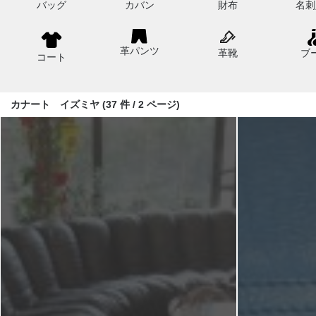
バッグ
カバン
財布
名刺
革パンツ
革靴
ブ
コート
カナート イズミヤ (37 件 / 2 ページ)