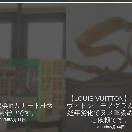
【LOUIS VUITTON
会inカナート桂坂
ヴィトン モノグラ
開催中です。
経年劣化でヌメ革染
ご依頼です。
2017年6月11日
2017年5月14日