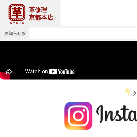
革修理
京都本店
LI
お知らせ
↑↑↑『
ク