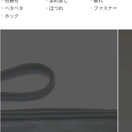
色褪せ
染め直し
破れ
ベタベタ
ほつれ
ファスナー
ホック