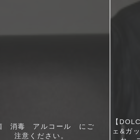
【DOL
菌 消毒 アルコール にご
ェ&ガ
注意ください。