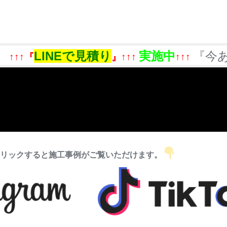
NEで見積り
実施中
『今あるものを
』↑↑↑
↑↑↑
リックすると施工事例がご覧いただけます。