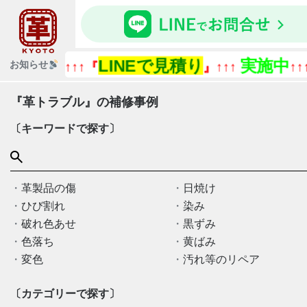
LINEで見積り
実施中
『今あ
お知らせ
↑↑↑『
』↑↑↑
↑↑↑
『革トラブル』の補修事例
〔キーワードで探す〕
革製品の傷
日焼け
ひび割れ
染み
破れ色あせ
黒ずみ
色落ち
黄ばみ
変色
汚れ等のリペア
〔カテゴリーで探す〕