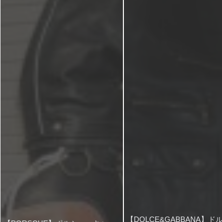
【DOLCE&GABBANA】ド