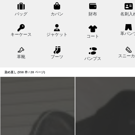
バッグ
カバン
財布
名刺入
革パン
キーケース
ジャケット
コート
スニーカ
革靴
ブーツ
バンプス
染め直し (558 件 / 28 ページ)