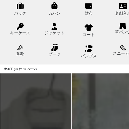
バッグ
カバン
財布
名刺入
革パン
キーケース
ジャケット
コート
スニーカ
革靴
ブーツ
バンプス
艶加工 (96 件 / 5 ページ)