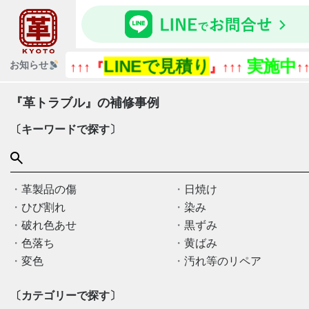
LINEで見積り
実施中
『今あ
お知らせ
↑↑↑『
』↑↑↑
↑↑↑
『革トラブル』の補修事例
〔キーワードで探す〕
革製品の傷
日焼け
ひび割れ
染み
破れ色あせ
黒ずみ
色落ち
黄ばみ
変色
汚れ等のリペア
〔カテゴリーで探す〕