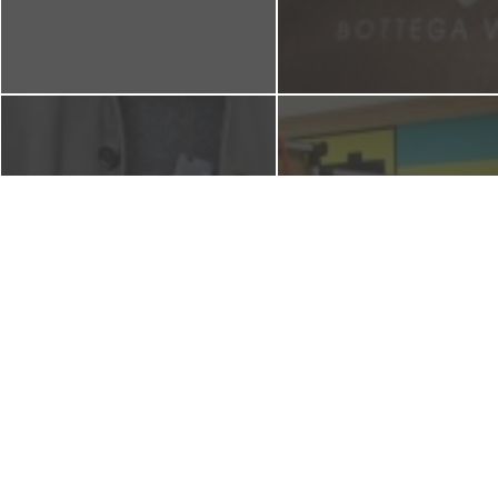
【シーズン前の準備】革ジャケ
【ラクセーヌ相談会・当選
ット 袖丈調整 ボタン補修
表】
2015年9月28日
2014年9月13日