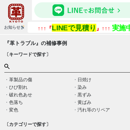
LINEで見積り
実施中
お知らせ
↑↑↑『
』↑↑↑
↑
『革トラブル』の補修事例
〔キーワードで探す〕
革製品の傷
日焼け
ひび割れ
染み
破れ色あせ
黒ずみ
色落ち
黄ばみ
変色
汚れ等のリペア
〔カテゴリーで探す〕