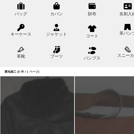
バッグ
カバン
財布
名刺入
革パン
キーケース
ジャケット
コート
スニーカ
革靴
ブーツ
バンプス
裏地施工 (6 件 / 1 ページ)