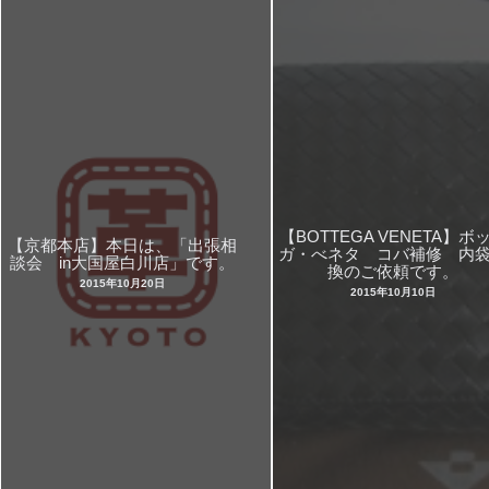
【BOTTEGA VENETA】ボ
【京都本店】本日は、「出張相
ガ・べネタ コバ補修 内
談会 in大国屋白川店」です。
換のご依頼です。
2015年10月20日
2015年10月10日