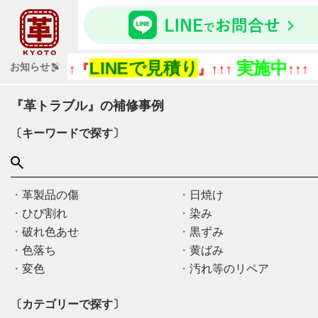
LINEで見積り
実施中
『今あ
お知らせ
↑↑↑『
』↑↑↑
↑↑↑
『革トラブル』の補修事例
〔キーワードで探す〕
革製品の傷
日焼け
ひび割れ
染み
破れ色あせ
黒ずみ
色落ち
黄ばみ
変色
汚れ等のリペア
〔カテゴリーで探す〕