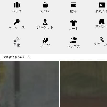
バッグ
カバン
財布
名刺入
革パン
キーケース
ジャケット
コート
スニーカ
革靴
ブーツ
バンプス
家具 (115 件 / 6 ページ)