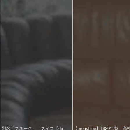
別名「スネーク」 スイス【de
【morishige】1980年製 高