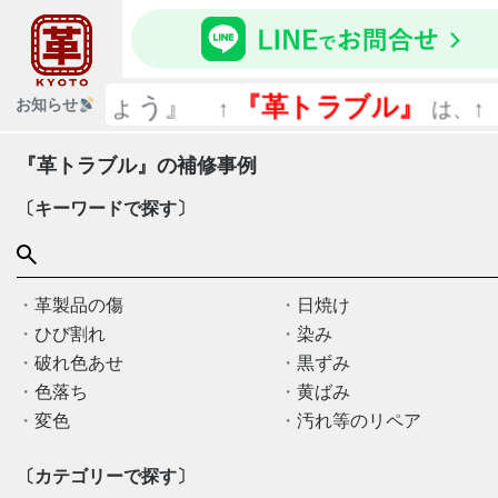
しょう』
『革トラブル』
【修理
お知らせ
↑
は、↑
『革トラブル』の補修事例
〔キーワードで探す〕
革製品の傷
日焼け
ひび割れ
染み
破れ色あせ
黒ずみ
色落ち
黄ばみ
変色
汚れ等のリペア
〔カテゴリーで探す〕