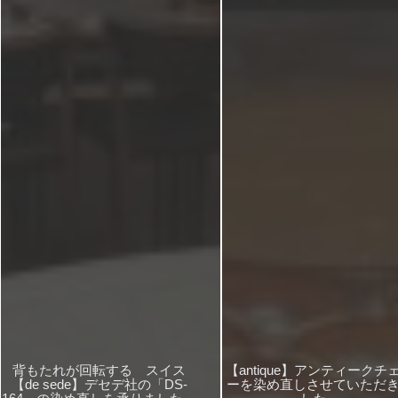
背もたれが回転する スイス
【antique】アンティークチ
【de sede】デセデ社の「DS-
ーを染め直しさせていただ