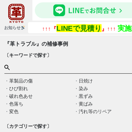
LINEで見積り
実施中
お知らせ
↑↑↑『
』↑↑↑
『革トラブル』の補修事例
〔キーワードで探す〕
革製品の傷
日焼け
ひび割れ
染み
破れ色あせ
黒ずみ
色落ち
黄ばみ
変色
汚れ等のリペア
〔カテゴリーで探す〕