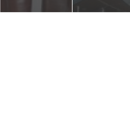
【Salvatore Ferragamo】フェラ
【京都本店】25日(金)、26日(
ガモ ロングブーツ スレ傷・
は、大国屋さんで『出張相
色褪せ 染め直しのご依頼で
会』開催します。
す。
2015年9月24日
2015年11月14日