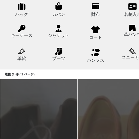
バッグ
カバン
財布
名刺入
革パン
キーケース
ジャケット
コート
スニーカ
革靴
ブーツ
バンプス
履物 (8 件 / 1 ページ)