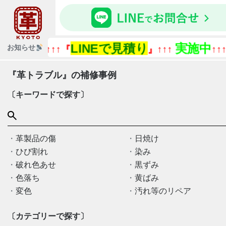
LINEで見積り
実施中
『今
お知らせ
↑↑↑『
』↑↑↑
↑↑↑
『革トラブル』の補修事例
〔キーワードで探す〕
革製品の傷
日焼け
ひび割れ
染み
破れ色あせ
黒ずみ
色落ち
黄ばみ
変色
汚れ等のリペア
〔カテゴリーで探す〕