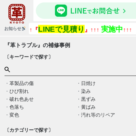
LINEで見積り
実施中
『今あ
お知らせ
↑↑『
』↑↑↑
↑↑↑
『革トラブル』の補修事例
〔キーワードで探す〕
革製品の傷
日焼け
ひび割れ
染み
破れ色あせ
黒ずみ
色落ち
黄ばみ
変色
汚れ等のリペア
〔カテゴリーで探す〕