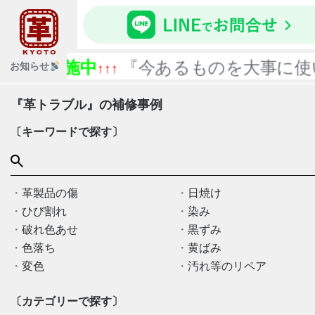
実施中
『今あるものを大事に使いまし
お知らせ
↑↑↑
『革トラブル』の補修事例
〔キーワードで探す〕
革製品の傷
日焼け
ひび割れ
染み
破れ色あせ
黒ずみ
色落ち
黄ばみ
変色
汚れ等のリペア
〔カテゴリーで探す〕