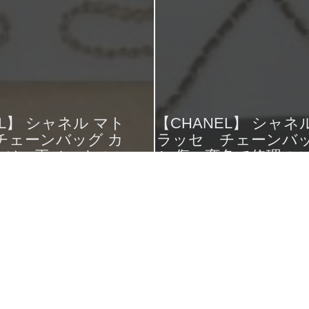
EL】 シャネル マト
【CHANEL】 シャ
チェーンバッグ カ
ラッセ チェーンバ
ンジ 再メッキのご
レ傷・変色で修理の
依頼です。
す。
2017年6月7日
2017年5月31日