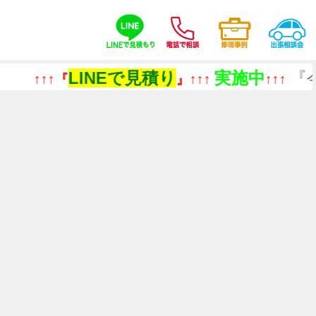
LINEで見積り
実施中
『今あるも
』↑↑↑
↑↑↑