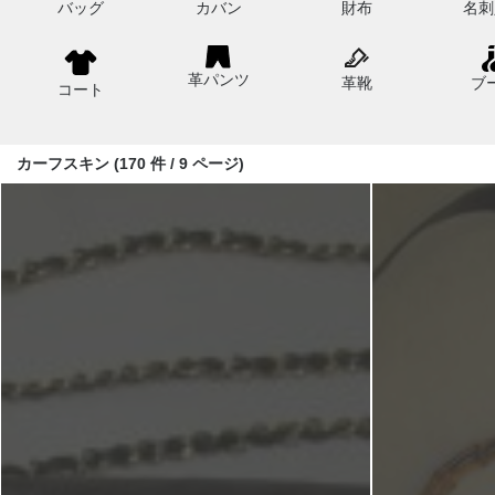
バッグ
カバン
財布
名刺
革パンツ
革靴
ブ
コート
カーフスキン (170 件 / 9 ページ)