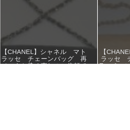
【CHANEL】シャネル マト
【CHAN
ラッセ チェーンバッグ 再
ラッセ 
メッキと染め直しのご依頼で
ラーチェ
す。
2017年7月10日