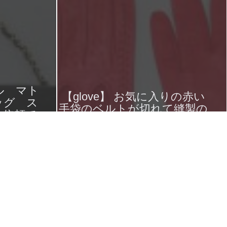
ネル マト
【glove】 お気に入りの赤い
ッグ ス
手袋のベルトが切れて縫製の
ご依頼で
ご依頼です。
2017年5月28日