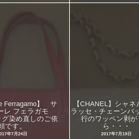
re Ferragamo】 サ
【CHANEL】シャネ
ーレ フェラガモ
ラッセ・チェーンバ
ッグ染め直しのご依
行のワッペン剥が
頼です。
ら・・・
2017年7月24日
2017年7月19日