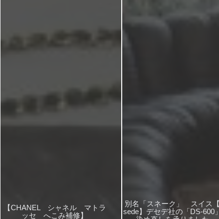
別名「スネーク」 スイス【
【CHANEL シャネル マトラ
sede】デセデ社の「DS-600
ッセ へこみ補修】