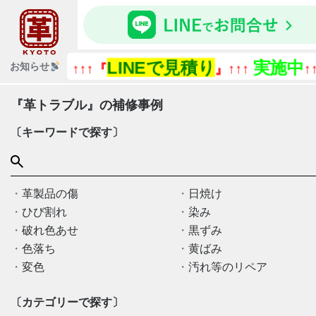
LINEで見積り
実施中
『今
お知らせ
↑↑↑『
』↑↑↑
↑↑↑
『革トラブル』の補修事例
〔キーワードで探す〕
革製品の傷
日焼け
ひび割れ
染み
破れ色あせ
黒ずみ
色落ち
黄ばみ
変色
汚れ等のリペア
〔カテゴリーで探す〕