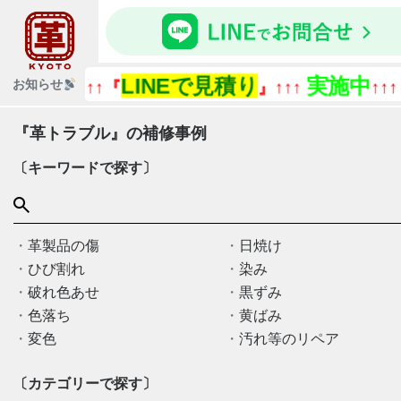
LINEで見積り
実施中
『今
お知らせ
↑↑↑『
』↑↑↑
↑↑↑
『革トラブル』の補修事例
〔キーワードで探す〕
革製品の傷
日焼け
ひび割れ
染み
破れ色あせ
黒ずみ
色落ち
黄ばみ
変色
汚れ等のリペア
〔カテゴリーで探す〕