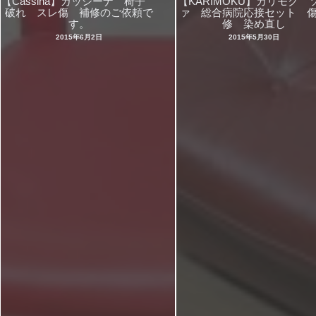
【Cassina】カッシーナ 椅子
【KARIMOKU】カリモク 
破れ スレ傷 補修のご依頼で
ァ 総合病院応接セット 
す。
修 染め直し
2015年6月2日
2015年5月30日