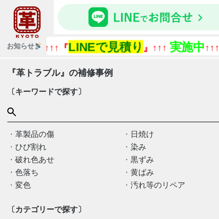
LINEで見積り
実施中
『今
お知らせ
↑↑↑『
』↑↑↑
↑↑↑
『革トラブル』の補修事例
〔キーワードで探す〕
革製品の傷
日焼け
ひび割れ
染み
破れ色あせ
黒ずみ
色落ち
黄ばみ
変色
汚れ等のリペア
〔カテゴリーで探す〕