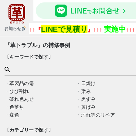
LINEで見積り
実施中
『今あ
お知らせ
↑↑↑『
』↑↑↑
↑↑↑
『革トラブル』の補修事例
〔キーワードで探す〕
革製品の傷
日焼け
ひび割れ
染み
破れ色あせ
黒ずみ
色落ち
黄ばみ
変色
汚れ等のリペア
〔カテゴリーで探す〕