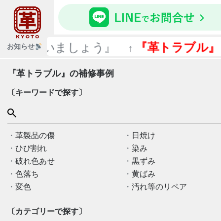
に使いましょう』
『革トラブル』
お知らせ
↑
は、↑
『革トラブル』の補修事例
〔キーワードで探す〕
革製品の傷
日焼け
ひび割れ
染み
破れ色あせ
黒ずみ
色落ち
黄ばみ
変色
汚れ等のリペア
〔カテゴリーで探す〕