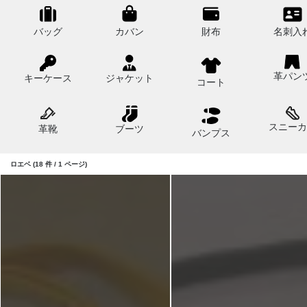
バッグ
カバン
財布
名刺入
革パン
キーケース
ジャケット
コート
スニーカ
革靴
ブーツ
バンプス
ロエベ (18 件 / 1 ページ)