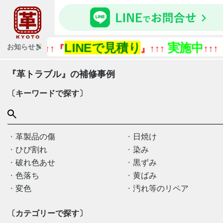
LINEで見積り
実施中
『今あ
お知らせ
↑↑↑『
』↑↑↑
↑↑↑
『革トラブル』の補修事例
〔キーワードで探す〕
革製品の傷
日焼け
ひび割れ
染み
破れ色あせ
黒ずみ
色落ち
黄ばみ
変色
汚れ等のリペア
〔カテゴリーで探す〕