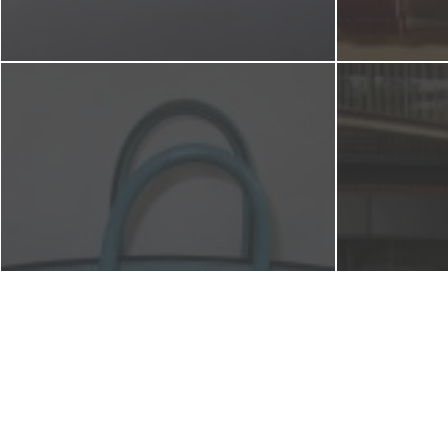
【HERMES】エルメス バー
【京都本店
キン ３５ ヴォー・ガリヴ
(日)は、
ァー ブルージーン 持ち手
白
染め直し
2017年2月24日