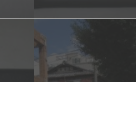
残暑お見舞い申し上げます。
メス 長
【京都本店】本日、8月21日
ご依頼で
(日)は、「出張相談会in 大国
屋 白川店」です。
2016年8月21日