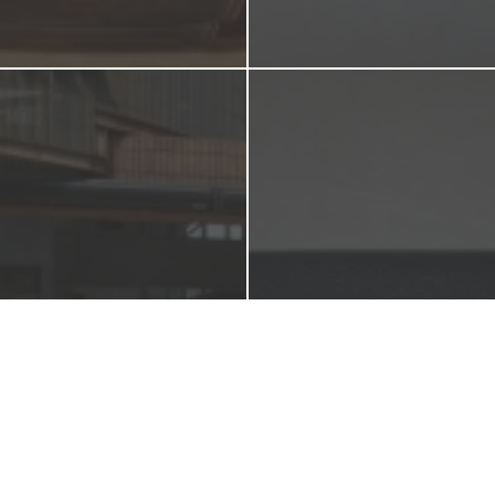
】本日、9月11日
【HERMES】 エル
「出張相談会in大国屋
財布 解れて縫製の
川店」です。
す。
2016年9月11日
2016年9月9日