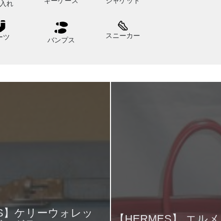
キーケース
ジャケット
入れ
スニーカー
ーツ
バンプス
ES】ケリーウォレッ
【HERMES】 エルメ