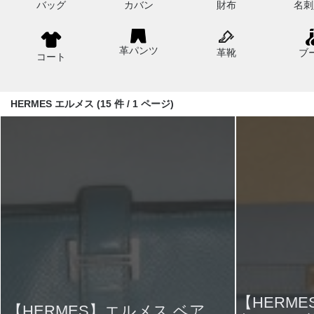
バッグ
カバン
財布
名刺
革パンツ
革靴
ブ
コート
HERMES エルメス (15 件 / 1 ページ)
【HERM
【HERMES】エルメス ベア