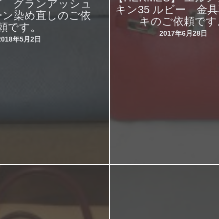
グ グランアッシュ
キン35 ルビー 金
ーン染め直しのご依
キのご依頼です
頼です。
2017年6月28日
2018年5月2日