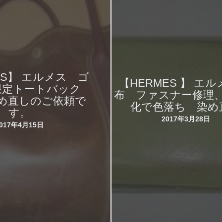
ES】 エルメス ゴ
【HERMES 】 エル
限定トートバック
布 ファスナー修理
め直しのご依頼で
化で色落ち 染め
す。
2017年3月28日
2017年4月15日