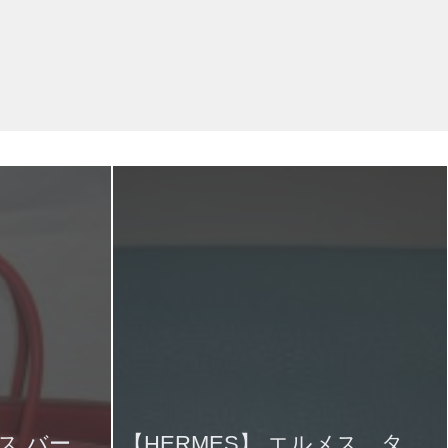
ス バー
【HERMES】 エルメス タ