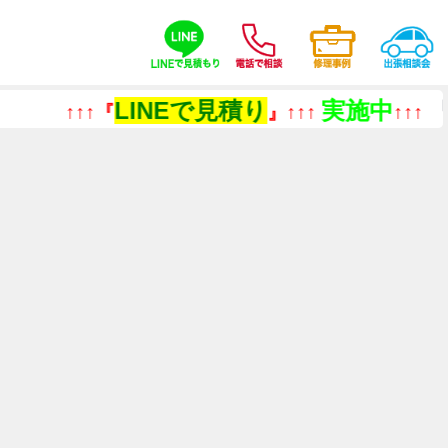
LINEで見積り
実施中
『今あ
↑↑↑『
』↑↑↑
↑↑↑