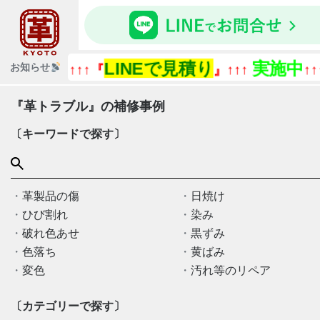
LINEで見積り
実施中
お知らせ
↑↑↑『
』↑↑↑
↑↑↑
『革トラブル』の補修事例
〔キーワードで探す〕
革製品の傷
日焼け
ひび割れ
染み
破れ色あせ
黒ずみ
色落ち
黄ばみ
変色
汚れ等のリペア
〔カテゴリーで探す〕