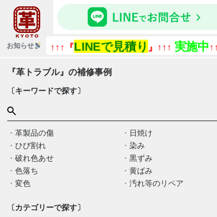
LINEで見積り
実施中
お知らせ
↑↑↑『
』↑↑↑
↑↑
『革トラブル』の補修事例
〔キーワードで探す〕
革製品の傷
日焼け
ひび割れ
染み
破れ色あせ
黒ずみ
色落ち
黄ばみ
変色
汚れ等のリペア
〔カテゴリーで探す〕