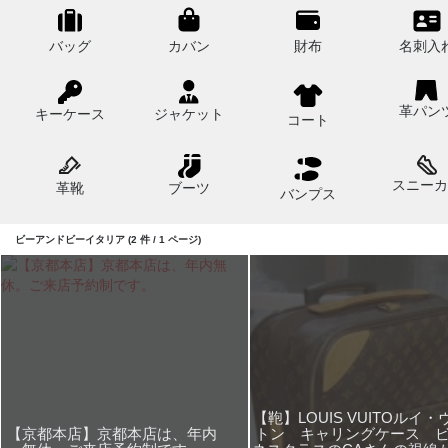
バッグ
カバン
財布
名刺入
革パン
キーケース
ジャケット
コート
スニーカ
革靴
ブーツ
バンプス
ビーアンドビーイタリア (2 件 / 1 ページ)
【鞄】LOUIS VUITOルイ・
【京都本店】京都本店は、年内
トン キャリングケース 