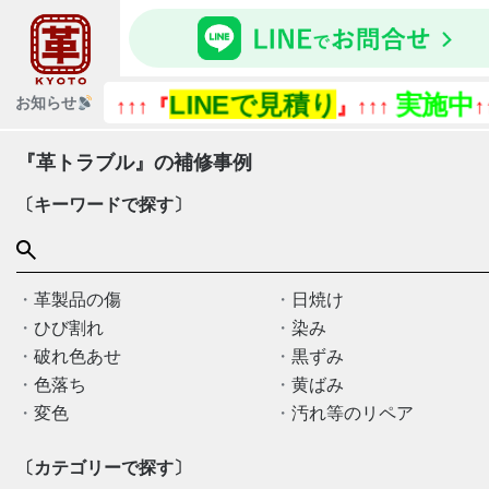
LINEで見積り
実施中
お知らせ
↑↑↑『
』↑↑↑
↑↑
『革トラブル』の補修事例
〔キーワードで探す〕
革製品の傷
日焼け
ひび割れ
染み
破れ色あせ
黒ずみ
色落ち
黄ばみ
変色
汚れ等のリペア
〔カテゴリーで探す〕