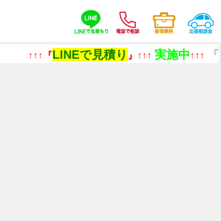
LINEで見積り
実施中
『
↑↑↑『
』↑↑↑
↑↑↑