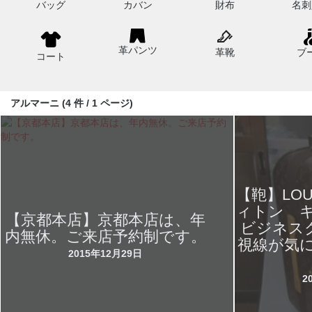
バッグ
カバン
財布
名刺
革パンツ
革靴
ブ
コート
アルマーニ (4 件 / 1 ページ)
【鞄】LOU
ィトン 
【京都本店】京都本店は、年
ビジネス
内無休。ご来店予約制です。
視線が気
2015年12月29日
2