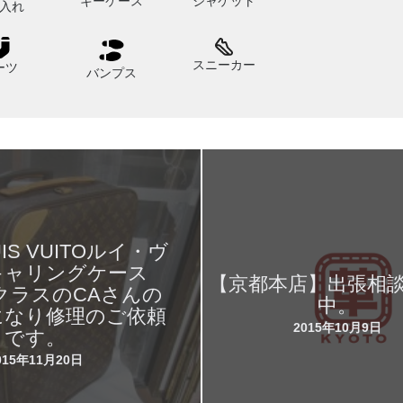
キーケース
ジャケット
入れ
スニーカー
ーツ
バンプス
IS VUITOルイ・ヴ
キャリングケース
【京都本店】出張相
クラスのCAさんの
中。
になり修理のご依頼
2015年10月9日
です。
015年11月20日