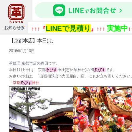
LINEで見積り
実施中
お知らせ
↑↑↑『
』↑↑↑
↑↑
【京都本店】本日は、
2016年1月10日
革修理 京都本店の奥田です。
本日1月10日は、京都
ゑびす
神社(恵比須神社)の初
ゑびす
です。
お参りの後は、「出張相談会in大国屋白川店」にもお立ち寄りください
「京都
ゑびす
神社」