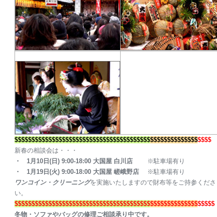
$$$$$$$$$$$$$$$$$$$$
$$$$$$$$$$$$$$$$$$$$
$$$$$$$$$$$$$$
$$$$
新春の相談会は・・・
・ 1月10日(日) 9:00-18:00 大国屋 白川店
※駐車場有り
・
1月19日(火) 9:00-18:00 大国屋 嵯峨野店
※駐車場有り
ワンコイン・クリーニング
を実施いたしますので財布等をご持参くださ
い。
$$$$$$$$$$$$$$$$$$$$
$$$$$$$$$$$$$$$$$$$$
$$$$$$$$$$$$$$
$$$$$
冬物・ソファやバッグの修理ご相談承り中です。