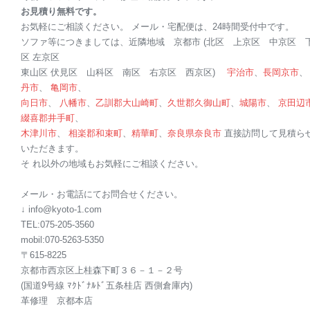
お見積り無料です。
お気軽にご相談ください。 メール・宅配便は、24時間受付中です。
ソファ等につきましては、近隣地域 京都市 (北区 上京区 中京区 
区 左京区
東山区 伏見区 山科区 南区 右京区 西京区)
宇治市
、
長岡京市
丹市
、
亀岡市
、
向日市
、
八幡市
、
乙訓郡
大山崎町
、
久世郡
久御山町
、
城陽市
、
京田辺
綴喜郡
井手町
、
木津川市
、
相楽郡
和束町
、
精華町
、
奈良県
奈良市
直接訪問して見積ら
いただきます。
そ れ以外の地域もお気軽にご相談ください。
メール・お電話にてお問合せください。
↓ info@kyoto-1.com
TEL:075-205-3560
mobil:070-5263-5350
〒615-8225
京都市西京区上桂森下町３６－１－２号
(国道9号線 ﾏｸﾄﾞﾅﾙﾄﾞ五条桂店 西側倉庫内)
革修理 京都本店