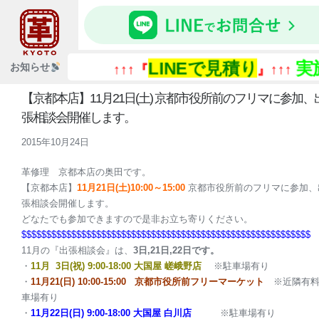
LINEで見積り
実
お知らせ
↑↑↑『
』↑↑↑
【京都本店】11月21日(土) 京都市役所前のフリマに参加、
張相談会開催します。
2015年10月24日
革修理 京都本店の奥田です。
【京都本店】
11月21日(土)10:00～15:00
京都市役所前のフリマに参加、
張相談会開催します。
どなたでも参加できますので是非お立ち寄りください。
$$$$$$$$$$$$$$$$$$$$$$$$$$$$$$$$$$$$$$$
$$$$$$$$$$$$$$$$$$
$
11月
の『出張相談会』は、
3日,21日,22日です。
・
11月
3日(祝)
9:00-18:00
大国屋
嵯峨野店
※駐車場有り
・
11月21
(日)
10:00-15:00 京都市役所前フリーマーケット
※近隣有
車場有り
・
11月22日(日)
9:00-18:00
大国屋
白川店
※駐車場有り