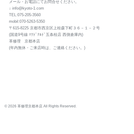
メール・お電話にてお問合せください。
↓ info@kyoto-1.com
TEL:075-205-3560
mobil:070-5263-5350
〒615-8225 京都市西京区上桂森下町３６－１－２号
(国道9号線 ﾏｸﾄﾞﾅﾙﾄﾞ五条桂店 西側倉庫内)
革修理 京都本店
(年内無休・ご来店時は、ご連絡ください。)
© 2026 革修理京都本店 All Rights Reserved.