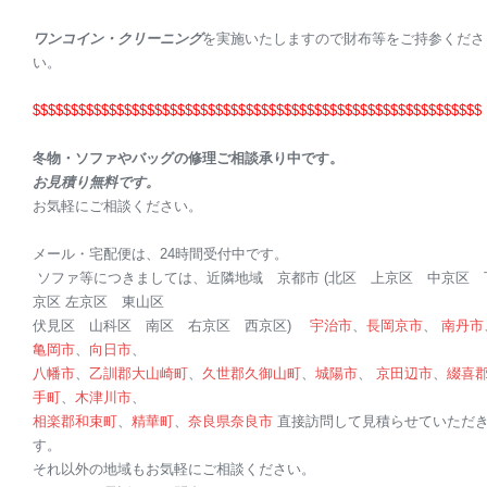
ワンコイン・クリーニング
を実施いたしますので財布等をご持参くださ
い。
$$$$$$$$$$$$$$$$$$$$
$$$$$$$$$$$$$$$$$$$$
$$$$$$$$$$$$$$$$
$$
$
冬物・ソファやバッグの修理ご相談承り中です。
お見積り無料です。
お気軽にご相談ください。
メール・宅配便は、24時間受付中です。
ソファ等につきましては、近隣地域 京都市 (北区 上京区 中京区 
京区 左京区 東山区
伏見区 山科区 南区 右京区 西京区)
宇治市
、
長岡京市
、
南丹市
亀岡市
、
向日市
、
八幡市
、
乙訓郡
大山崎町
、
久世郡
久御山町
、
城陽市
、
京田辺市
、
綴喜
手町
、
木津川市
、
相楽郡
和束町
、
精華町
、
奈良県
奈良市
直接訪問して見積らせていただ
す。
それ以外の地域もお気軽にご相談ください。