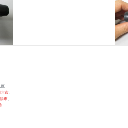
京区
岡京市
、
陽市
、
市