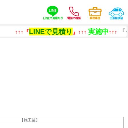
LINEで見積り
実施中
『今あ
↑↑↑『
』↑↑↑
↑↑↑
【施工後】