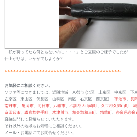
「私が持ってたら何ともないのに・・・」とご立腹のご様子でしたが
仕上がりは、いかがでしようか?
****************************************************************************
お気軽にご相談ください。
ソファ等につきましては、近隣地域 京都市 (北区 上京区 中京区 下
左京区 東山区 伏見区 山科区 南区 右京区 西京区)
宇治市
、
長
南丹市
、
亀岡市
、
向日市
、
八幡市
、
乙訓郡
大山崎町
、
久世郡
久御山町
、
城
京田辺市
、
綴喜郡
井手町
、
木津川市
、
相楽郡
和束町
、
精華町
、
奈良県
奈良
直接訪問して見積らせていただきます。
それ以外の地域もお気軽にご相談ください。
メール・お電話にてお問合せください。