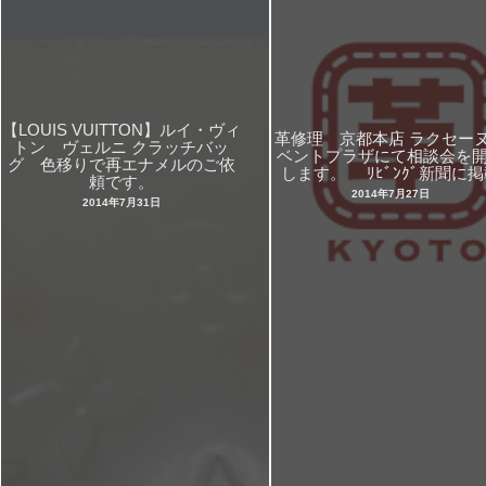
【LOUIS VUITTON】ルイ・ヴィ
革修理 京都本店 ラクセー
トン ヴェルニ クラッチバッ
ベントプラザにて相談会を
グ 色移りで再エナメルのご依
します。 ﾘﾋﾞﾝｸﾞ新聞に
頼です。
2014年7月27日
2014年7月31日