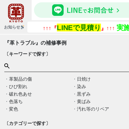
LINEで見積り
実施
お知らせ
↑↑↑『
』↑↑↑
『革トラブル』の補修事例
〔キーワードで探す〕
革製品の傷
日焼け
ひび割れ
染み
破れ色あせ
黒ずみ
色落ち
黄ばみ
変色
汚れ等のリペア
〔カテゴリーで探す〕