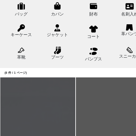
バッグ
カバン
財布
名刺入
革パン
キーケース
ジャケット
コート
スニーカ
革靴
ブーツ
バンプス
(8 件 / 1 ページ)