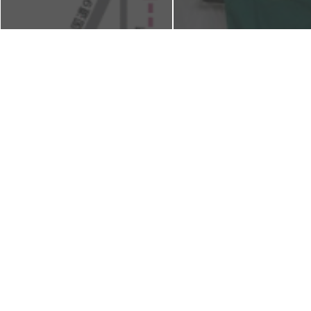
革修理 京都本店
革修理 京都本店 洛西 ラクセ
【SPORTMAX】スポーツマ
ーヌイベントプラザにて相談会
ス マックスマーラ ド
を開催いたします。
黄ばみ 染め直し エメラ
グリーン
2014年7月14日
2014年7月12日