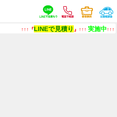
LINEで見積り
実施中
↑↑↑『
』↑↑↑
↑↑↑