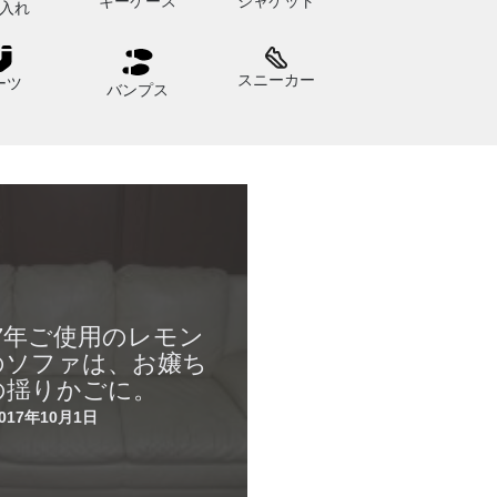
キーケース
ジャケット
入れ
スニーカー
ーツ
バンプス
】17年ご使用のレモン
のソファは、お嬢ち
の揺りかごに。
2017年10月1日