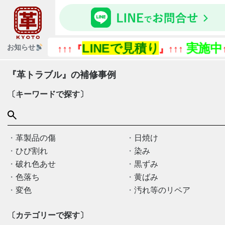
LINEで見積り
実施中
お知らせ
↑↑↑『
』↑↑↑
↑
『革トラブル』の補修事例
〔キーワードで探す〕
革製品の傷
日焼け
ひび割れ
染み
破れ色あせ
黒ずみ
色落ち
黄ばみ
変色
汚れ等のリペア
〔カテゴリーで探す〕