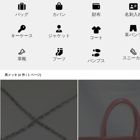
バッグ
カバン
財布
名刺入
革パン
キーケース
ジャケット
コート
スニーカ
革靴
ブーツ
バンプス
再メッキ (4 件 / 1 ページ)