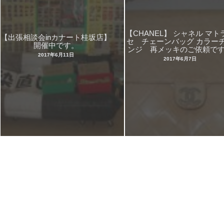
【CHANEL】 シャネル マト
【出張相談会inカナート桂坂店】
セ チェーンバッグ カラー
開催中です。
ンジ 再メッキのご依頼で
2017年6月11日
2017年6月7日
© 2026 革修理京都本店 All Rights Reserved.