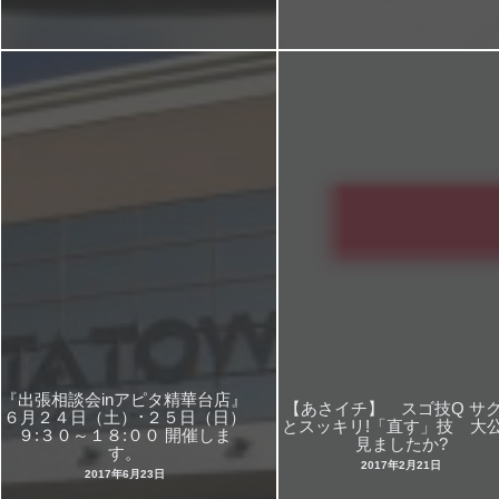
『出張相談会inアピタ精華台店』
【あさイチ】 スゴ技Q サ
６月２４日（土）･２５日（日）
とスッキリ!「直す」技 大
９:３０～１８:００ 開催しま
見ましたか?
す。
2017年2月21日
2017年6月23日