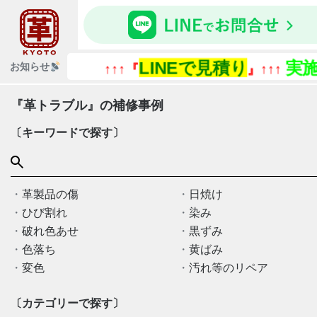
LINEで見積り
実施中
お知らせ
↑↑↑『
』↑↑↑
『革トラブル』の補修事例
〔キーワードで探す〕
革製品の傷
日焼け
ひび割れ
染み
破れ色あせ
黒ずみ
色落ち
黄ばみ
変色
汚れ等のリペア
〔カテゴリーで探す〕