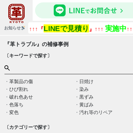
LINEで見積り
実施中
『今
お知らせ
↑↑↑『
』↑↑↑
↑↑↑
『革トラブル』の補修事例
〔キーワードで探す〕
革製品の傷
日焼け
ひび割れ
染み
破れ色あせ
黒ずみ
色落ち
黄ばみ
変色
汚れ等のリペア
〔カテゴリーで探す〕