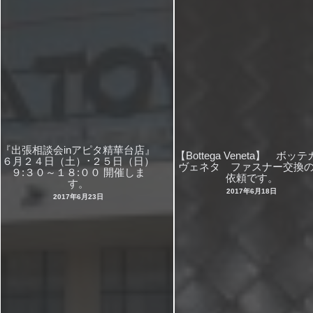
『出張相談会inアピタ精華台店』
【Bottega Veneta】 ボッ
６月２４日（土）･２５日（日）
ヴェネタ ファスナー交換
９:３０～１８:００ 開催しま
依頼です。
す。
2017年6月18日
2017年6月23日