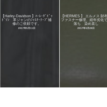
【Harley-Davidson 】ﾊｰﾚｰﾀﾞﾋﾞｯ
【HERMES 】 エルメス 
ﾄﾞｿﾝ 革ジャンのﾌｧｽﾅｰﾃｰﾌﾟ補
ファスナー修理、経年劣化
修のご依頼です。
落ち 染め直し
2017年5月11日
2017年3月28日