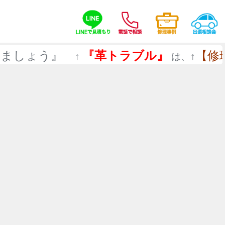
しょう』
『革トラブル』
【修理事
↑
は、↑