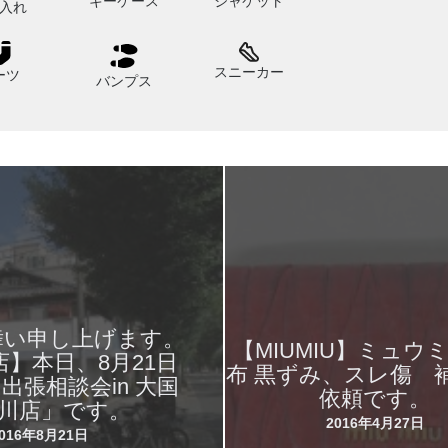
キーケース
ジャケット
入れ
スニーカー
ーツ
バンプス
舞い申し上げます。
【MIUMIU】ミュウ
】本日、8月21日
布 黒ずみ、スレ傷 
「出張相談会in 大国
依頼です。
白川店」です。
2016年4月27日
2016年8月21日