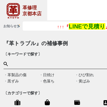
革修理
京都本店
LINEで見積り
お知らせ
↑↑↑『
』↑↑
『革トラブル』の補修事例
〔キーワードで探す〕
革製品の傷
日焼け
ひび割れ
黒ずみ
色落ち
黄ばみ
〔カテゴリーで探す〕