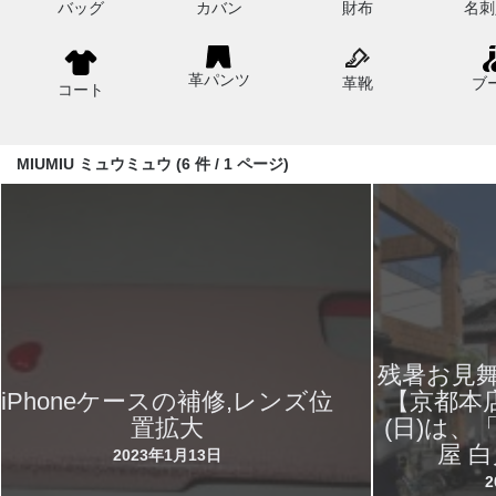
バッグ
カバン
財布
名刺
革パンツ
革靴
ブ
コート
MIUMIU ミュウミュウ (6 件 / 1 ページ)
残暑お見
iPhoneケースの補修,レンズ位
【京都本店
置拡大
(日)は、
屋 
2023年1月13日