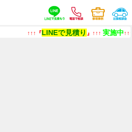
LINEで見積り
実施中
↑↑↑『
』↑↑↑
↑↑↑