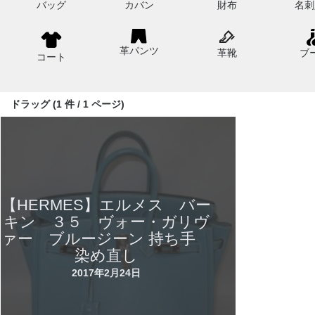
バッグ
カバン
財布
名刺
革パンツ
革靴
ブ
コート
ドラッグ (1 件 / 1 ページ)
【HERMES】エルメス バー
キン ３５ ヴォー・ガリヴ
ァー ブルージーン 持ち手
染め直し
2017年2月24日