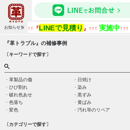
LINEで見積り
実施中
お知らせ
↑↑↑『
』↑↑↑
↑↑↑
『革トラブル』の補修事例
〔キーワードで探す〕
革製品の傷
日焼け
ひび割れ
染み
破れ色あせ
黒ずみ
色落ち
黄ばみ
変色
汚れ等のリペア
〔カテゴリーで探す〕