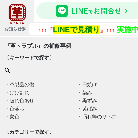
LINEで見積り
実施中
お知らせ
↑↑↑『
』↑↑↑
『革トラブル』の補修事例
〔キーワードで探す〕
革製品の傷
日焼け
ひび割れ
染み
破れ色あせ
黒ずみ
色落ち
黄ばみ
変色
汚れ等のリペア
〔カテゴリーで探す〕