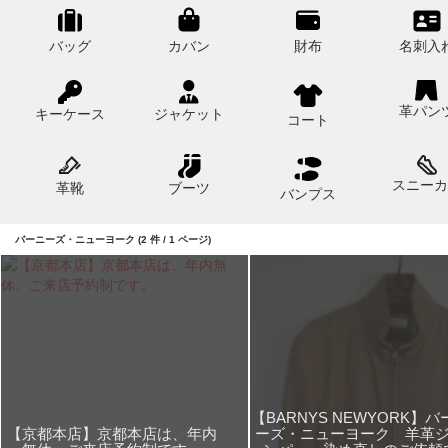
バッグ
カバン
財布
名刺入
革パン
キーケース
ジャケット
コート
スニーカ
革靴
ブーツ
バンプス
バーニーズ・ニューヨーク (2 件 / 1 ページ)
【BARNYS NEWYORK】バ
【京都本店】京都本店は、年内
ーズ・ニューヨーク 羊革