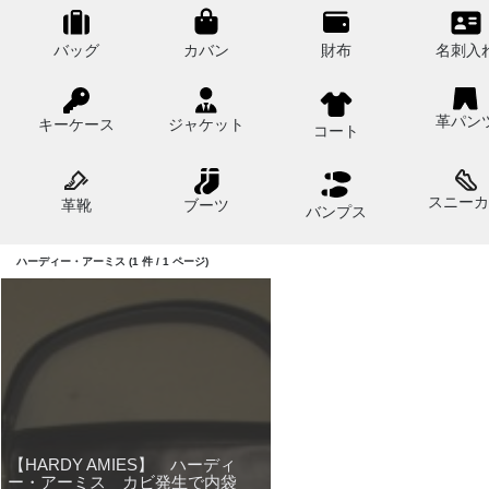
バッグ
カバン
財布
名刺入
革パン
キーケース
ジャケット
コート
スニーカ
革靴
ブーツ
バンプス
ハーディー・アーミス (1 件 / 1 ページ)
【HARDY AMIES】 ハーディ
ー・アーミス カビ発生で内袋