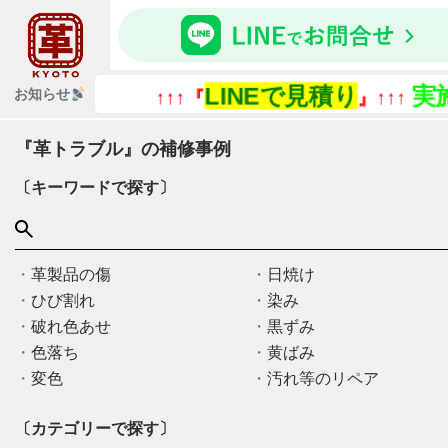
LINEで見積り
実
お知らせ
↑↑↑『
』↑↑↑
『革トラブル』の補修事例
〔キーワードで探す〕
革製品の傷
日焼け
ひび割れ
染み
破れ色あせ
黒ずみ
色落ち
黄ばみ
変色
汚れ等のリペア
〔カテゴリーで探す〕