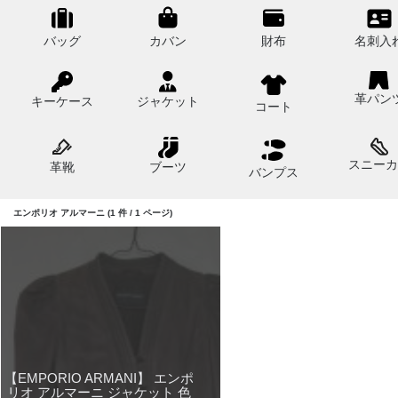
バッグ
カバン
財布
名刺入
革パン
キーケース
ジャケット
コート
スニーカ
革靴
ブーツ
バンプス
エンポリオ アルマーニ (1 件 / 1 ページ)
【EMPORIO ARMANI】 エンポ
リオ アルマーニ ジャケット 色