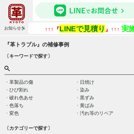
LINEで見積り
実施
お知らせ
↑↑↑『
』↑↑↑
『革トラブル』の補修事例
〔キーワードで探す〕
革製品の傷
日焼け
ひび割れ
染み
破れ色あせ
黒ずみ
色落ち
黄ばみ
変色
汚れ等のリペア
〔カテゴリーで探す〕