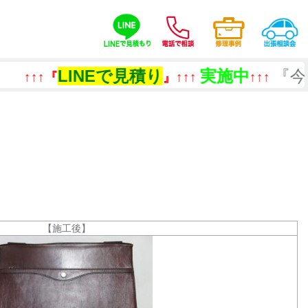
LINEで見積り
実施中
『今ある
↑↑『
』↑↑↑
↑↑↑
【施工後】