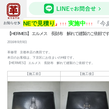
LINEで見積り
実施中
『今ある
お知らせ
↑↑『
』↑↑↑
↑↑↑
【HERMES】 エルメス 長財布 解れて縫製のご依頼で
2016年9月9日
革修理 京都本店の奥田です。
本日のお客様は、下京区にお住まいのH様です。
【HERMES】 エルメス 長財布 解れて縫製のご依頼です。
【施工前】
【施工後】