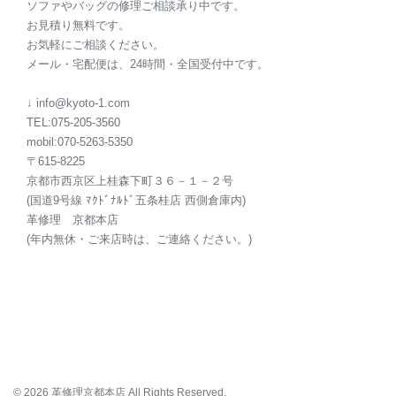
ソファやバッグの修理ご相談承り中です。
お見積り無料です。
お気軽にご相談ください。
メール・宅配便は、24時間・全国受付中です。
↓ info@kyoto-1.com
TEL:075-205-3560
mobil:070-5263-5350
〒615-8225
京都市西京区上桂森下町３６－１－２号
(国道9号線 ﾏｸﾄﾞﾅﾙﾄﾞ五条桂店 西側倉庫内)
革修理
京都本店
(年内無休・ご来店時は、ご連絡ください。)
© 2026 革修理京都本店 All Rights Reserved.