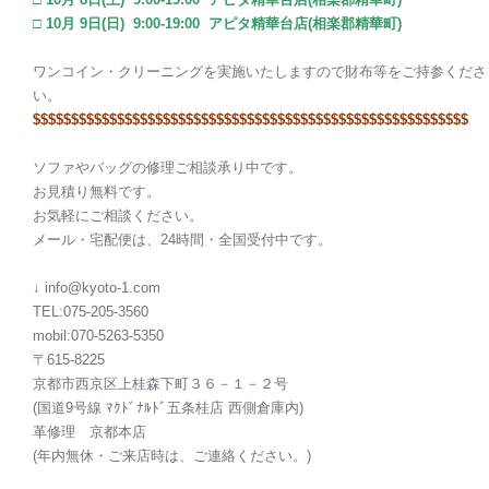
□ 10月 9日(日) 9:00-19:00 アピタ精華台店(相楽郡精華町)
ワンコイン・クリーニングを実施いたしますので財布等をご持参くださ
い。
$$$$$$$$$$$$$$$$$$$$$$$$$$$$$$$$$$$$$$$$$$$$$$$$$$$$$$$$$
ソファやバッグの修理ご相談承り中です。
お見積り無料です。
お気軽にご相談ください。
メール・宅配便は、24時間・全国受付中です。
↓ info@kyoto-1.com
TEL:075-205-3560
mobil:070-5263-5350
〒615-8225
京都市西京区上桂森下町３６－１－２号
(国道9号線 ﾏｸﾄﾞﾅﾙﾄﾞ五条桂店 西側倉庫内)
革修理
京都本店
(年内無休・ご来店時は、ご連絡ください。)