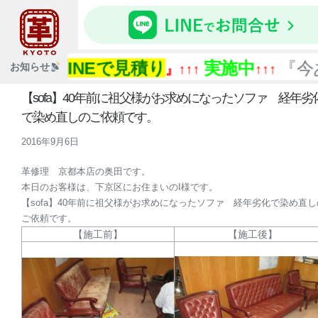
LINEで見積り
実施中
『今あ
お知らせ
↑↑↑『
』↑↑↑
↑↑↑
【sofa】40年前に祖父様がお求めになったソファ 経年劣
で染め直しのご依頼です。
2016年9月6日
革修理 京都本店の奥田です。
本日のお客様は、下京区にお住まいのI様です。
【sofa】40年前に祖父様がお求めになったソファ 経年劣化で染め直し
ご依頼です。
【施工前】
【施工後】