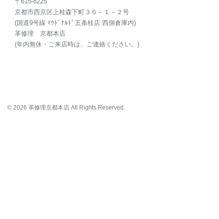
〒615-8225
京都市西京区上桂森下町３６－１－２号
(国道9号線 ﾏｸﾄﾞﾅﾙﾄﾞ五条桂店 西側倉庫内)
革修理 京都本店
(年内無休・ご来店時は、ご連絡ください。)
© 2026 革修理京都本店 All Rights Reserved.