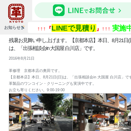
LINEで見積り
実施中
お知らせ
↑↑↑『
』↑↑↑
残暑お見舞い申し上げます。【京都本店】本日、8月21日(日
は、「出張相談会in 大国屋 白川店」です。
2016年8月21日
革修理 京都本店の奥田です。
【京都本店】本日、8月21日(日)は、「出張相談会in 大国屋 白川店」で
革製品のワンコイン・クリーニングも実演中です。
お立ち寄りください。9:00-19:00