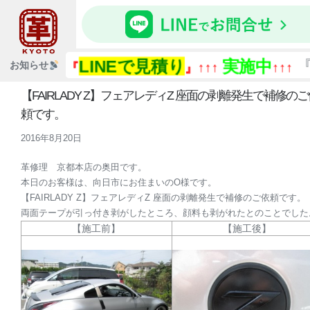
LINEで見積り
実施中
『
お知らせ
↑↑↑『
』↑↑↑
↑↑↑
【FAIRLADY Z】フェアレディZ 座面の剥離発生で補修のご
頼です。
2016年8月20日
革修理 京都本店の奥田です。
本日のお客様は、向日市にお住まいのO様です。
【FAIRLADY Z】フェアレディZ 座面の剥離発生で補修のご依頼です。
両面テープが引っ付き剥がしたところ、顔料も剥がれたとのことでした
【施工前】
【施工後】