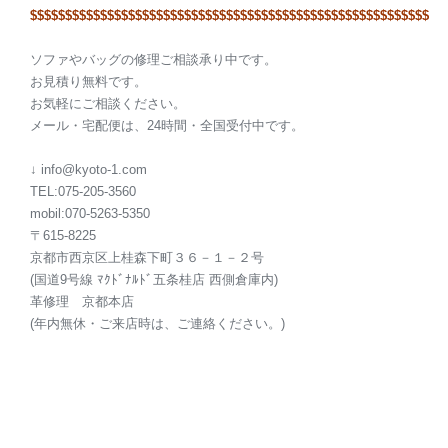
$$$$$$$$$$$$$$$$$$$$
$$$$$$$$$$$$$$$$$$$$
$$$$$$$$$$$$$$$$$
ソファやバッグの修理ご相談承り中です。
お見積り無料です。
お気軽にご相談ください。
メール・宅配便は、24時間・全国受付中です。
↓ info@kyoto-1.com
TEL:075-205-3560
mobil:070-5263-5350
〒615-8225
京都市西京区上桂森下町３６－１－２号
(国道9号線 ﾏｸﾄﾞﾅﾙﾄﾞ五条桂店 西側倉庫内)
革修理 京都本店
(年内無休・ご来店時は、ご連絡ください。)