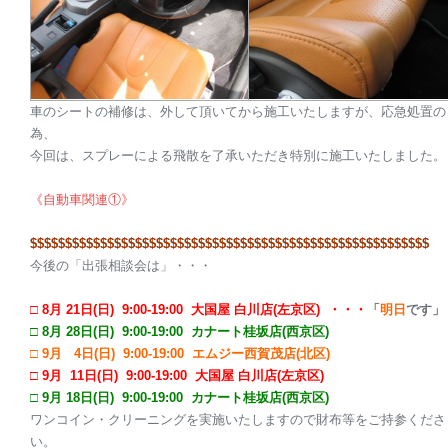
車のシートの補修は、外して頂いてから施工いたしますが、応急処置の
為、
今回は、スプレーによる飛散を了承いただき特別に施工いたしました。
《自動車関連①
》
$$$$$$$$$$$$$$$$$$$$
$$$$$$$$$$$$$$$$$$$$
$$$$$$$$$$$$$$$$$
今後の「出張相談会は」・・・
□ 8
月 21日(日) 9:00-19:00 大国屋 白川店(左京区) ・・・
「
明日
です」
□ 8月 28日(日) 9:00-19:00 カナート桂坂店(西京区)
□ 9月 4日(日) 9:00-19:00 エムジー西賀茂店(北区)
□ 9
月 11日(日) 9:00-19:00 大国屋 白川店(左京区)
□ 9月 18日(日) 9:00-19:00 カナート桂坂店(西京区)
ワンコイン・クリーニングを実施いたしますので財布等をご持参くださ
い。