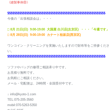
《縫製事例⑧》
$$$$$$$$$$$$$$$$$$$$
$$$$$$$$$$$$$$$$$$$$
$$$$$$$$$$$$$$$$$
今後の「出張相談会は」・・・
□ 8
月 21日(日) 9:00-19:00 大国屋 白川店(左京区) ・・・「今週です」
□ 8月 28日(日) 9:00-19:00 カナート桂坂店(西京区)
ワンコイン・クリーニングを実施いたしますので財布等をご持参くださ
い。
$$$$$$$$$$$$$$$$$$$$
$$$$$$$$$$$$$$$$$$$$
$$$$$$$$$$$$$$$$$
ソファやバッグの修理ご相談承り中です。
お見積り無料です。
お気軽にご相談ください。
メール・宅配便は、24時間・全国受付中です。
↓ info@kyoto-1.com
TEL:075-205-3560
mobil:070-5263-5350