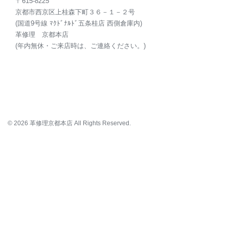
〒615-8225
京都市西京区上桂森下町３６－１－２号
(国道9号線 ﾏｸﾄﾞﾅﾙﾄﾞ五条桂店 西側倉庫内)
革修理 京都本店
(年内無休・ご来店時は、ご連絡ください。)
© 2026 革修理京都本店 All Rights Reserved.