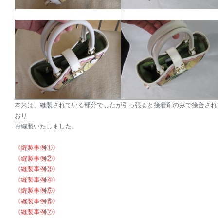
本来は、縫製されている部分でしたが引っ張ると接着剤のみで接合され
おり
再縫製いたしました。
《縫製事例①》
《縫製事例②》
《縫製事例③》
《縫製事例④》
《縫製事例⑤》
《縫製事例⑥》
《縫製事例⑦》