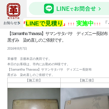
LINEで見積り
実施中
『今あ
お知らせ
↑↑↑『
』↑↑↑
↑↑↑
【Samantha Thavasa】サマンサタバサ ディズニー長財
黒ずみ 染め直しのご依頼です。
2016年8月7日
革修理 京都本店の奥田です。
本日のお客様は、市内にお勤めのM様です。
【Samantha Thavasa】サマンサタバサ ディズニー長財布
黒ずみ 染め直しのご依頼です。
【施工前】
【施工後】