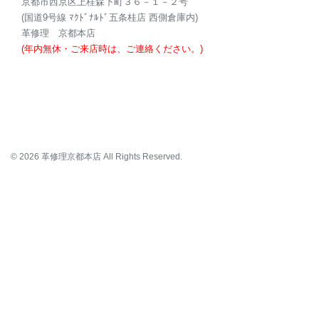
京都市西京区上桂森下町３６－１－２号
(国道9号線 ﾏｸﾄﾞﾅﾙﾄﾞ五条桂店 西側倉庫内)
革修理 京都本店
(年内無休・ご来店時は、ご連絡ください。)
© 2026 革修理京都本店 All Rights Reserved.