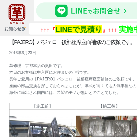
LINEで見積り
実施中
お知らせ
↑↑↑『
』↑↑↑
↑
【PAJERO】パジェロ 後部座席座面補修のご依頼です。
2016年6月23日
革修理 京都本店の奥田です。
本日のお客様は中京区にお住まいのT様です。
長年ご愛用の【PAJERO】パジェロ 後部座席座面補修のご依頼です。
座面の部品交換を探しておられましたが、年式が高くても人気車種なの
海外に輸出され国内には、希望のモノが無いとのことでした。
【施工前】
【施工後】