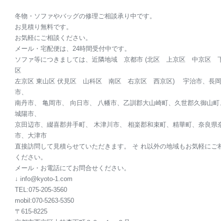
冬物・ソファやバッグの修理ご相談承り中です。
お見積り無料です。
お気軽にご相談ください。
メール・宅配便は、24時間受付中です。
ソファ等につきましては、近隣地域 京都市 (北区 上京区 中京区 
区
左京区 東山区 伏見区 山科区 南区 右京区 西京区) 宇治市、長
市、
南丹市、 亀岡市、 向日市、 八幡市、乙訓郡大山崎町、久世郡久御山町
城陽市、
京田辺市、綴喜郡井手町、 木津川市、 相楽郡和束町、精華町、奈良県
市、大津市
直接訪問して見積らせていただきます。 そ れ以外の地域もお気軽にご
ください。
メール・お電話にてお問合せください。
↓ info@kyoto-1.com
TEL:075-205-3560
mobil:070-5263-5350
〒615-8225