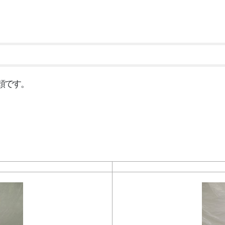
L
↑↑↑『
依頼です。