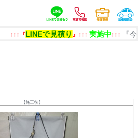
INEで見積り
実施中
『今あるもの
』↑↑↑
↑↑↑
【施工後】