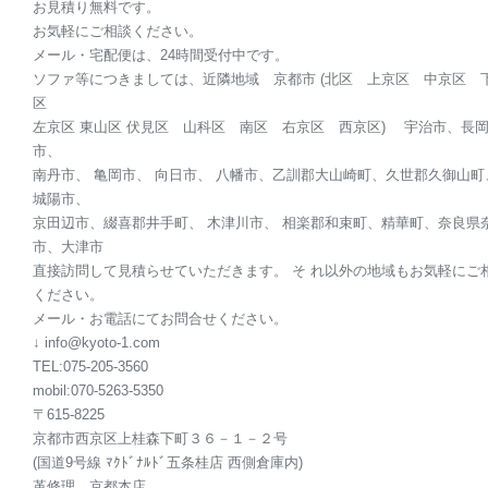
お見積り無料です。
お気軽にご相談ください。
メール・宅配便は、24時間受付中です。
ソファ等につきましては、近隣地域 京都市 (北区 上京区 中京区 
区
左京区 東山区 伏見区 山科区 南区 右京区 西京区) 宇治市、長
市、
南丹市、 亀岡市、 向日市、 八幡市、乙訓郡大山崎町、久世郡久御山町
城陽市、
京田辺市、綴喜郡井手町、 木津川市、 相楽郡和束町、精華町、奈良県
市、大津市
直接訪問して見積らせていただきます。 そ れ以外の地域もお気軽にご
ください。
メール・お電話にてお問合せください。
↓ info@kyoto-1.com
TEL:075-205-3560
mobil:070-5263-5350
〒615-8225
京都市西京区上桂森下町３６－１－２号
(国道9号線 ﾏｸﾄﾞﾅﾙﾄﾞ五条桂店 西側倉庫内)
革修理 京都本店