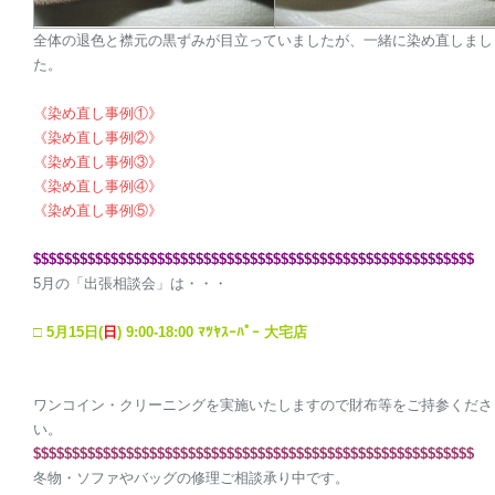
全体の退色と襟元の黒ずみが目立っていましたが、一緒に染め直しまし
た。
《染め直し事例①》
《染め直し事例②》
《染め直し事例③》
《染め直し事例④》
《染め直し事例⑤》
$$$$$$$$$$$$$$$$$$$$
$$$$$$$$$$$$$$$$$$$$
$$$$$$$$$$$$$$$$$
5月の「出張相談会」は・・・
□ 5月15日(
日
) 9:00-18:00 ﾏﾂﾔｽｰﾊﾟｰ 大宅店
ワンコイン・クリーニングを実施いたしますので財布等をご持参くださ
い。
$$$$$$$$$$$$$$$$$$$$
$$$$$$$$$$$$$$$$$$$$
$$$$$$$$$$$$$$$$$
冬物・ソファやバッグの修理ご相談承り中です。