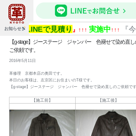
LINEで見積り
実施中
『今ある
お知らせ
↑↑『
』↑↑↑
↑↑↑
【g-stage】ジーステージ ジャンパー 色褪せで染め直し
ご依頼です。
2016年5月11日
革修理 京都本店の奥田です。
本日のお客様は、左京区にお住まいのT様です。
【g-stage】ジーステージ ジャンパー 色褪せで染め直しのご依頼で
【施工前】
【施工後】