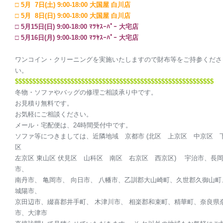
□ 5月 7日(土) 9:00-18:00 大国屋 白川店
□ 5月 8日(日) 9:00-18:00 大国屋 白川店
□ 5月15日(日) 9:00-18:00 ﾏﾂﾔｽｰﾊﾟｰ 大宅店
□ 5月16日(月) 9:00-18:00 ﾏﾂﾔｽｰﾊﾟｰ 大宅店
ワンコイン・クリーニングを実施いたしますので財布等をご持参くださ
い。
$$$$$$$$$$$$$$$$$$$$
$$$$$$$$$$$$$$$$$$$$
$$$$$$$$$$$$$$$$$
冬物・ソファやバッグの修理ご相談承り中です。
お見積り無料です。
お気軽にご相談ください。
メール・宅配便は、24時間受付中です。
ソファ等につきましては、近隣地域 京都市 (北区 上京区 中京区 
区
左京区 東山区 伏見区 山科区 南区 右京区 西京区) 宇治市、長
市、
南丹市、 亀岡市、 向日市、 八幡市、乙訓郡大山崎町、久世郡久御山町
城陽市、
京田辺市、綴喜郡井手町、 木津川市、 相楽郡和束町、精華町、奈良県
市、大津市