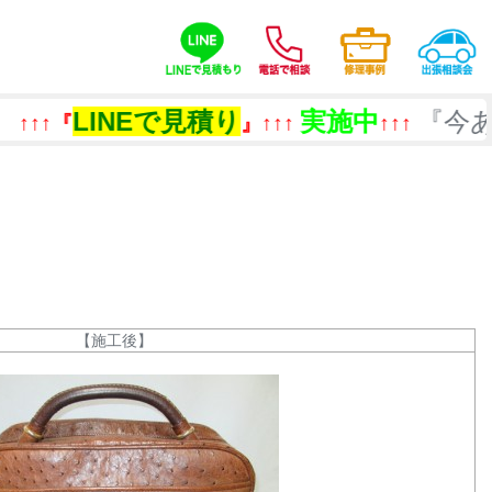
Eで見積り
実施中
『今あるものを
』↑↑↑
↑↑↑
【施工後】