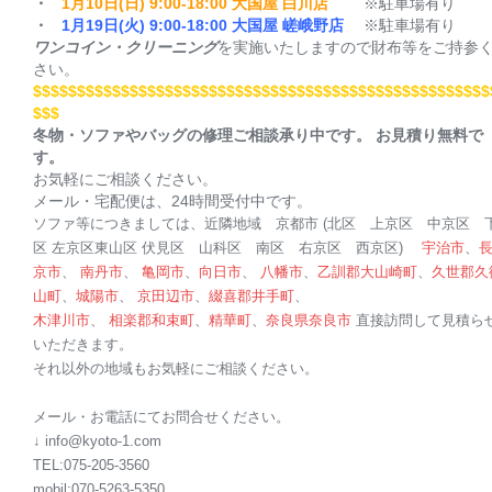
・
1月10日(日)
9:00-18:0
0 大国屋 白川店
※駐車場有り
・
1月19日(火)
9:00-18:0
0 大国屋 嵯峨野店
※駐車場有り
ワンコイン・クリーニング
を実施いたしますので財布等をご持参
さい。
$$$$$$$$$$$$$$$$$$$$
$$$$$$$$$$$$$$$$$$$$
$$$$$$$$$$$
$
$$$
冬物・ソファやバッグの修理ご相談承り中です。
お見積り無料で
す。
お気軽にご相談ください。
メール・宅配便は、24時間受付中です。
ソファ等につきましては、近隣地域 京都市 (北区 上京区 中京区 
区 左京区東山区 伏見区 山科区 南区 右京区 西京区)
宇治市
、
京市
、
南丹市
、
亀岡市
、
向日市
、
八幡市
、
乙訓郡
大山崎町
、
久世郡
久
山町
、
城陽市
、
京田辺市
、
綴喜郡
井手町
、
木津川市
、
相楽郡
和束町
、
精華町
、
奈良県
奈良市
直接訪問して見積ら
いただきます。
それ以外の地域もお気軽にご相談ください。
メール・お電話にてお問合せください。
↓ info@kyoto-1.com
TEL:075-205-3560
mobil:070-5263-5350