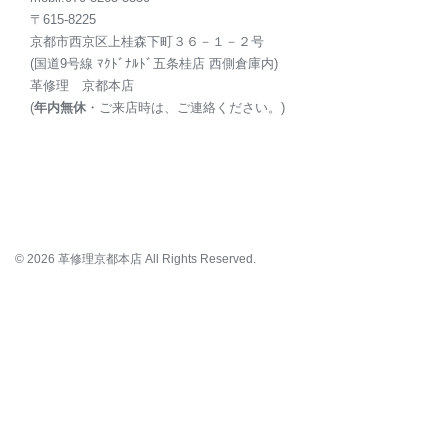
〒615-8225
京都市西京区上桂森下町３６－１－２号
(国道9号線 ﾏｸﾄﾞﾅﾙﾄﾞ五条桂店 西側倉庫内)
革修理
京都本店
(
年内無休
・ご来店時は、ご連絡ください。)
© 2026 革修理京都本店 All Rights Reserved.