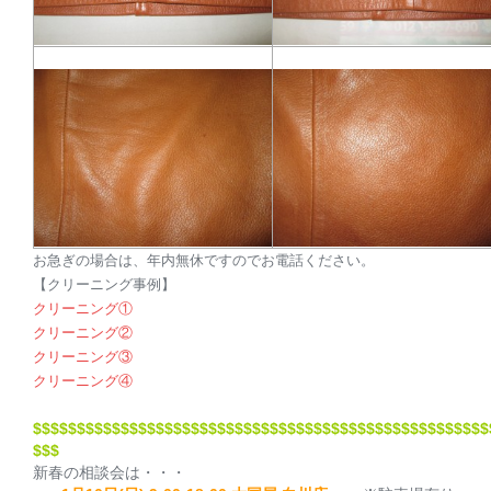
お急ぎの場合は、年内無休ですのでお電話ください。
【クリーニング事例】
クリーニング①
クリーニング②
クリーニング③
クリーニング④
$$$$$$$$$$$$$$$$$$$$
$$$$$$$$$$$$$$$$$$$$
$$$$$$$$$$$
$
$$$
新春の相談会は・・・